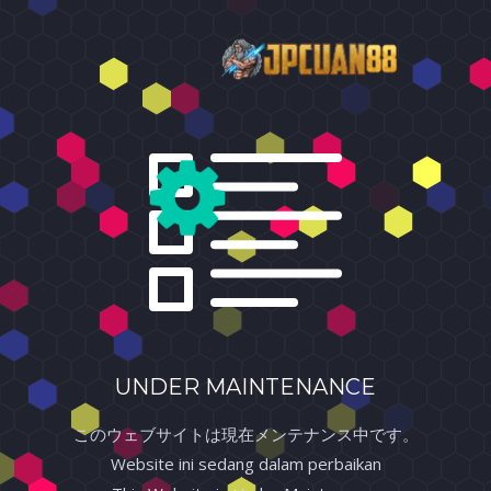
UNDER MAINTENANCE
このウェブサイトは現在メンテナンス中です。
Website ini sedang dalam perbaikan